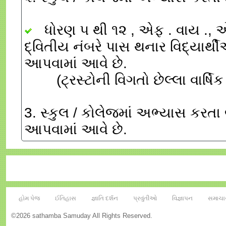
ધોરણ ૫ થી ૧૨ , એફ . વાય ., એસ.
દ્વિતીય નંબરે પાસ થનાર વિદ્યાર્થી
આપવામાં આવે છે.
(ટ્રસ્ટોની વિગતો છેલ્લા વાર્ષિક
3. સ્કુલ / કોલેજમાં અભ્યાસ કરતા 
આપવામાં આવે છે.
હોમ પેજ
ઈતિહાસ
જ્ઞાતિ દર્શન
પ્રવુંતીઓ
વિજ્ઞાપન
સમાચા
©2026 sathamba Samuday All Rights Reserved.