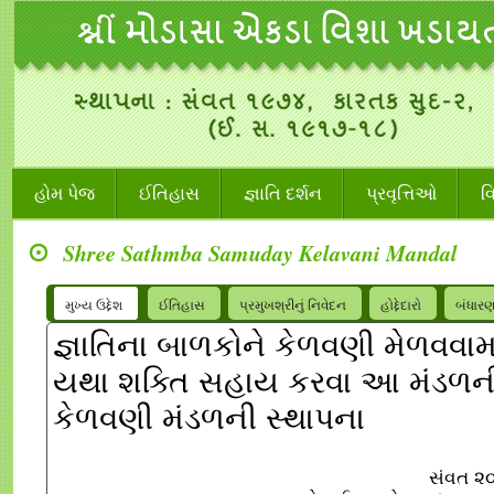
હોમ પેજ
ઈતિહાસ
જ્ઞાતિ દર્શન
પ્રવૃત્તિઓ
વ
Shree Sathmba Samuday Kelavani Mandal
મુખ્ય ઉદ્દેશ
ઈતિહાસ
પ્રમુખશ્રીનું નિવેદન
હોદ્દેદારો
બંધાર
જ્ઞાતિના બાળકોને કેળવણી મેળવવા
યથા શક્તિ સહાય કરવા આ મંડળની 
કેળવણી મંડળની સ્થાપના
સંવત ૨૦