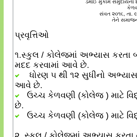
ડેમાઈ મુકામે સમુદાયના
કેળવ
સંવત ૨૦૧૬, તા. 
તેને સમાજ
પ્રવૃત્તિઓ
૧.સ્કુલ / કોલેજમાં અભ્યાસ કરતા બ
મદદ કરવામાં આવે છે.
ધોરણ ૫ થી ૧૨ સુધીનો અભ્યાસ ક
આવે છે.
ઉચ્ચ કેળવણી (કોલેજ ) માટે વિદ્
છે.
ઉચ્ચ કેળવણી (કોલેજ ) માટે વિદ
૨. સ્કુલ / કોલેજમાં અભ્યાસ કરતા